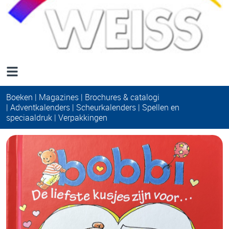
Boeken
|
Magazines
|
Brochures & catalogi
|
Adventkalenders |
Scheurkalenders |
Spellen en
speciaaldruk
|
Verpakkingen