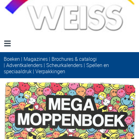
Boeken
|
Magazines
|
Brochures & catalogi
|
Adventkalenders |
Scheurkalenders |
Spellen en
speciaaldruk
|
Verpakkingen